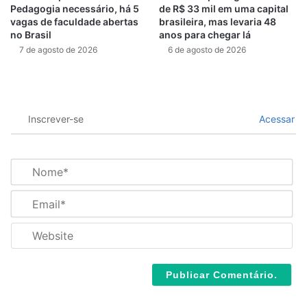
Pedagogia necessário, há 5
de R$ 33 mil em uma capital
vagas de faculdade abertas
brasileira, mas levaria 48
no Brasil
anos para chegar lá
7 de agosto de 2026
6 de agosto de 2026
Inscrever-se
Acessar
N
o
m
E
e
m
*
a
W
i
e
l
b
*
s
i
t
e