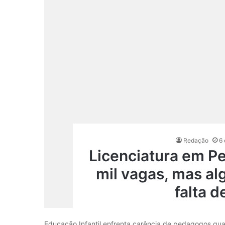
Redação
6
Licenciatura em P
mil vagas, mas a
falta d
Educação Infantil enfrenta carência de pedagogos qua