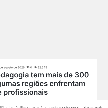
 de agosto de 2026
0
22.645
edagogia tem mais de 300
lgumas regiões enfrentam
e profissionais
lificados. Análise do apagão docente mostra oportunidades reais