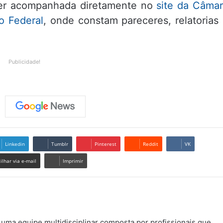
er acompanhada diretamente no
site da Câma
o Federal
, onde constam pareceres, relatorias
Publicidade!
Linkedin
Tumblr
Pinterest
Reddit
VK
lhar via e-mail
Imprimir
uma equipe multidisciplinar composta por profissionais que