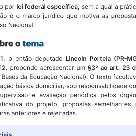
o por
lei federal específica
, sem a qual a práti
são é o marco jurídico que motiva as propost
so Nacional.
obre o
tema
1
, o então deputado
Lincoln Portela (PR-M
012, propondo acrescentar um
§3º ao art. 23 
e Bases da Educação Nacional). O texto faculta
ação básica domiciliar, sob responsabilidade d
supervisão e avaliação periódica pelos órgã
ficativa do projeto, propostas semelhantes 
as anteriores e rejeitadas.
iais