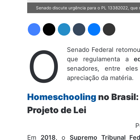
Senado discute urgência para o PL 13382022, que 
Facebook
X
Linkedin
Tumblr
Messenger
Compartilhar via e-mail
O
Senado Federal retomou
que regulamenta a
e
senadores, entre ele
apreciação da matéria.
Homeschooling
no Brasil
Projeto de Lei
P
Em
2018
, o
Supremo Tribunal Fed