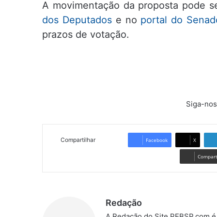
A movimentação da proposta pode s
dos Deputados
e no
portal do Senad
prazos de votação.
Siga-nos
Compartilhar
Facebook
X
Comparti
Redação
A Redação do Site PEBSP.com é 