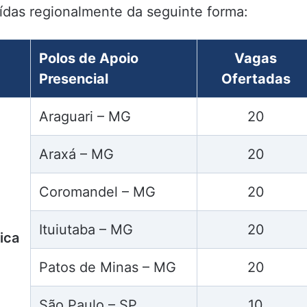
uídas regionalmente da seguinte forma:
Polos de Apoio
Vagas
Presencial
Ofertadas
Araguari – MG
20
Araxá – MG
20
Coromandel – MG
20
Ituiutaba – MG
20
ica
Patos de Minas – MG
20
São Paulo – SP
10