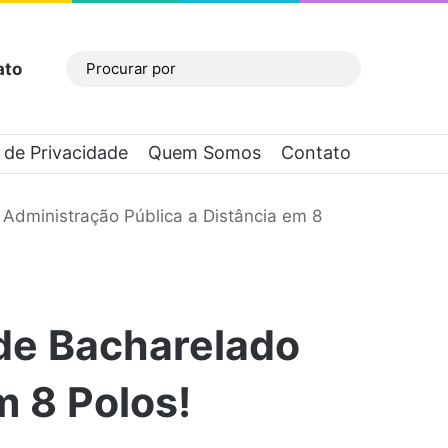
ato
Barra Lateral
Procurar
por
a de Privacidade
Quem Somos
Contato
dministração Pública a Distância em 8
de Bacharelado
m 8 Polos!