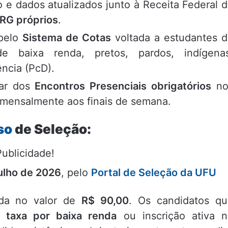
 e dados atualizados junto à Receita Federal 
RG próprios
.
 pelo
Sistema de Cotas
voltada a estudantes 
de baixa renda, pretos, pardos, indígenas
ncia (PcD).
ipar dos
Encontros Presenciais obrigatórios
no
mensalmente aos finais de semana.
so
de Seleção:
Publicidade!
julho de 2026
, pelo
Portal de Seleção da UFU
xada no valor de
R$ 90,00
. Os candidatos q
 taxa por baixa renda
ou inscrição ativa 