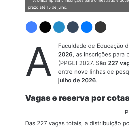
A Unicamp abriu inscrições para o mestrado e dou
prazo até 15 de julho.
Facebook
X
Linkedin
Tumblr
Messenger
Compartilhar via e-mail
A
Faculdade de Educação da
2026
, as inscrições par
(PPGE) 2027. São
227 va
entre nove linhas de pesq
julho de 2026
.
Vagas e reserva por cota
P
Das 227 vagas totais, a distribuição p