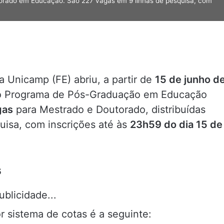
torado em Educação. São 227 vagas em 9 linhas de pesquisa, com
 Unicamp (FE) abriu, a partir de
15 de junho d
a o Programa de Pós-Graduação em Educação
gas
para Mestrado e Doutorado, distribuídas
uisa, com inscrições até às
23h59 do dia 15 de
s
ublicidade...
or sistema de cotas é a seguinte: