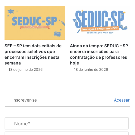
SEE – SP tem dois editais de
Ainda dá tempo: SEDUC – SP
processos seletivos que
encerra inscrições para
encerram inscrições nesta
contratação de professores
semana
hoje
18 de junho de 2026
18 de junho de 2026
Inscrever-se
Acessar
N
o
m
E