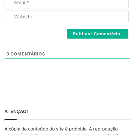
e
m
*
a
W
i
e
l
b
*
s
i
t
e
0
COMENTÁRIOS
ATENÇÃO!
A cópia de conteúdo do site é proibida. A reprodução