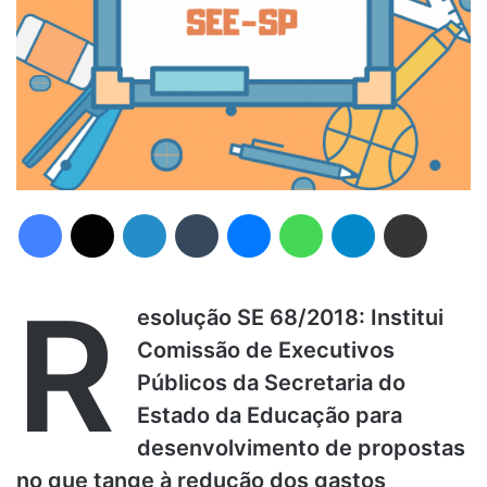
Facebook
X
Linkedin
Tumblr
Messenger
WhatsApp
Telegram
Compartilhar via e-mail
R
esolução SE 68/2018: Institui
Comissão de Executivos
Públicos da Secretaria do
Estado da Educação para
desenvolvimento de propostas
no que tange à redução dos gastos