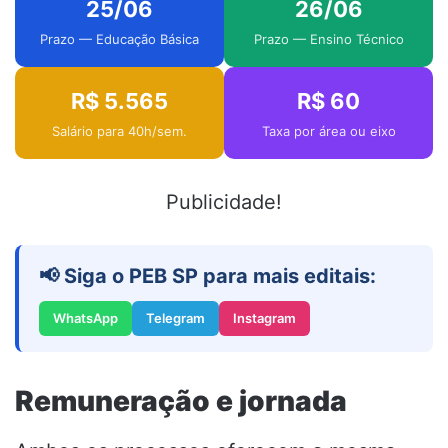
25/06
26/06
Prazo — Educação Básica
Prazo — Ensino Técnico
R$ 5.565
R$ 60
Salário para 40h/sem.
Taxa por área ou eixo
Publicidade!
📢 Siga o PEB SP para mais editais:
WhatsApp
Telegram
Instagram
Remuneração e jornada