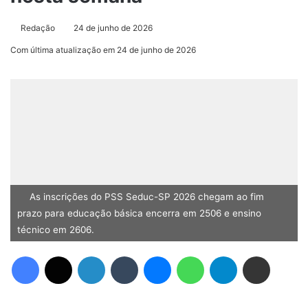
Redação
24 de junho de 2026
Com última atualização em 24 de junho de 2026
As inscrições do PSS Seduc-SP 2026 chegam ao fim
prazo para educação básica encerra em 2506 e ensino
técnico em 2606.
Facebook
X
Linkedin
Tumblr
Messenger
WhatsApp
Telegram
Compartilhar via e-mail