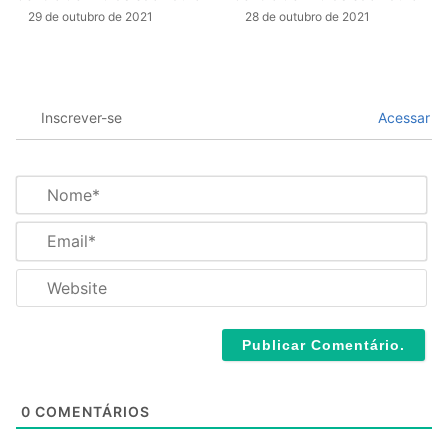
29 de outubro de 2021
28 de outubro de 2021
Inscrever-se
Acessar
N
o
m
E
e
m
*
a
W
i
e
l
b
*
s
i
t
e
0
COMENTÁRIOS