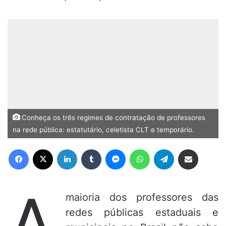
Conheça os três regimes de contratação de professores
na rede pública: estatutário, celetista CLT e temporário.
Facebook
X
Linkedin
Tumblr
Messenger
WhatsApp
Telegram
Compartilhar via e-mail
A
maioria dos professores das
redes públicas estaduais e