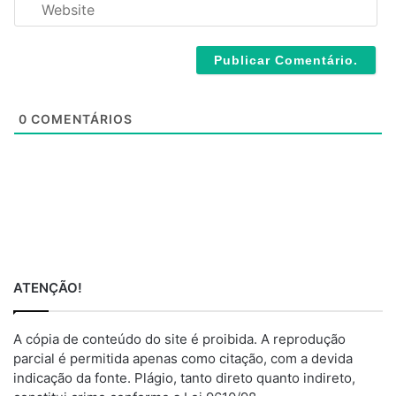
W
i
e
l
b
*
s
i
t
e
0
COMENTÁRIOS
ATENÇÃO!
A cópia de conteúdo do site é proibida. A reprodução
parcial é permitida apenas como citação, com a devida
indicação da fonte. Plágio, tanto direto quanto indireto,