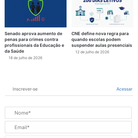
Senado aprova aumento de
CNE define nova regra para
penas para crimes contra
quando escolas podem
profissionais da Educação e
suspender aulas presenciais
da Saúde
12 de julho de 2026
18 de julho de 2026
Inscrever-se
Acessar
N
o
m
E
e
m
*
a