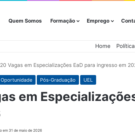
Quem Somos
Formação
Emprego
Cont
Home
Polític
20 Vagas em Especializações EaD para ingresso em 2
Oportunidade
Pós-Graduação
UEL
as em Especializaçõe
6
ão em 31 de maio de 2026