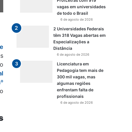
ProfLetras com 919
vagas em universidades
de todo o Brasil
6 de agosto de 2026
2 Universidades Federais
têm 318 Vagas abertas em
Especializações a
de
Distância
os
6 de agosto de 2026
no
Licenciatura em
Pedagogia tem mais de
al
300 mil vagas, mas
nº
algumas regiões
enfrentam falta de
no
profissionais
6 de agosto de 2026
s