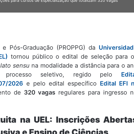
ições para cursos de Especialização que totalizam 320 vagas
sa e Pós-Graduação (PROPPG) da
Universida
EL)
tornou público o edital de seleção para 
o
lato sensu
na modalidade a distância para o a
processo seletivo, regido pelo
Edit
07/2026
e pelo edital específico
Edital EFI 
mento de
320 vagas
regulares para ingresso 
uita na UEL: Inscrições Aberta
usiva e Ensino de Ciências