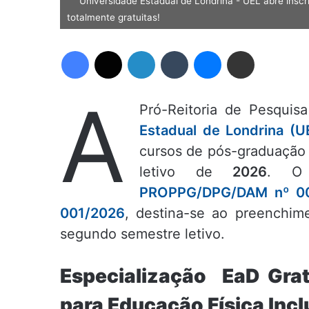
Universidade Estadual de Londrina - UEL abre inscr
totalmente gratuitas!
Facebook
X
Linkedin
Tumblr
Messenger
Compartilhar via e-mail
A
Pró-Reitoria de Pesqui
Estadual de Londrina (U
cursos de pós-graduaçã
letivo de
2026
. O 
PROPPG/DPG/DAM nº 0
001/2026
, destina-se ao preenchi
segundo semestre letivo.
Especialização EaD Grat
para Educação Física Incl