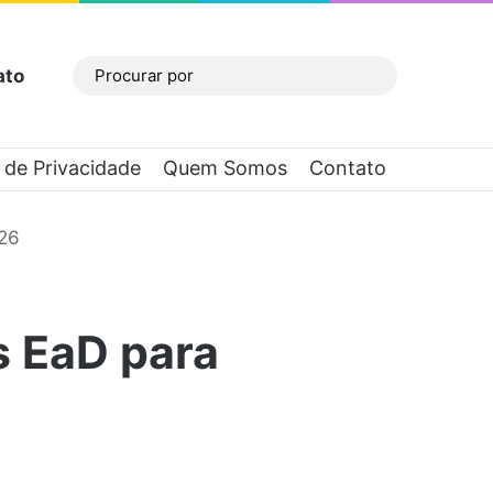
ato
Barra Lateral
Procurar
por
a de Privacidade
Quem Somos
Contato
026
s EaD para