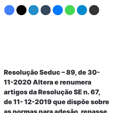
Facebook
X
Linkedin
Tumblr
Messenger
WhatsApp
Telegram
Compartilhar via e-mail
Resolução Seduc – 89, de 30-
11-2020 Altera e renumera
artigos da Resolução SE n. 67,
de 11- 12-2019 que dispõe sobre
as normas para adesão, repasse,