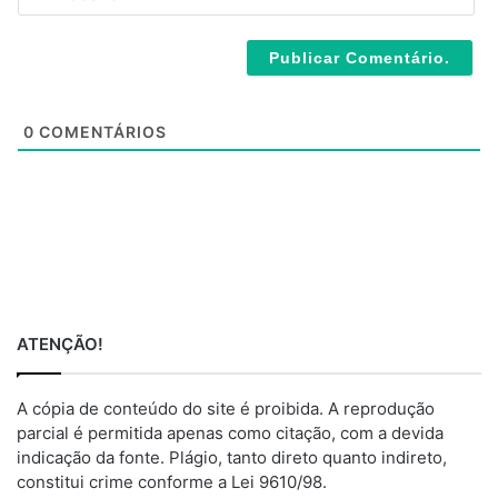
e
l
b
*
s
i
t
e
0
COMENTÁRIOS
ATENÇÃO!
A cópia de conteúdo do site é proibida. A reprodução
parcial é permitida apenas como citação, com a devida
indicação da fonte. Plágio, tanto direto quanto indireto,
constitui crime conforme a Lei 9610/98.