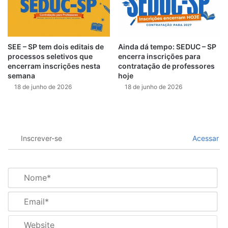
SEE – SP tem dois editais de
Ainda dá tempo: SEDUC – SP
processos seletivos que
encerra inscrições para
encerram inscrições nesta
contratação de professores
semana
hoje
18 de junho de 2026
18 de junho de 2026
Inscrever-se
Acessar
N
o
m
E
e
m
*
a
W
i