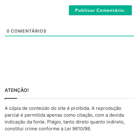
b
*
s
i
t
e
0
COMENTÁRIOS
ATENÇÃO!
A cópia de conteúdo do site é proibida. A reprodução
parcial é permitida apenas como citação, com a devida
indicação da fonte. Plágio, tanto direto quanto indireto,
constitui crime conforme a Lei 9610/98.