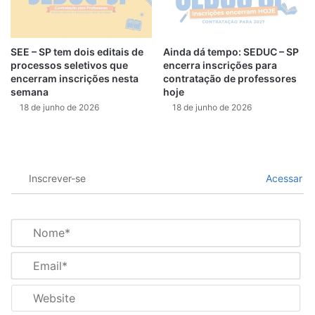
SEE – SP tem dois editais de
Ainda dá tempo: SEDUC – SP
processos seletivos que
encerra inscrições para
encerram inscrições nesta
contratação de professores
semana
hoje
18 de junho de 2026
18 de junho de 2026
Inscrever-se
Acessar
N
o
m
E
e
m
*
a
W
i
e
l