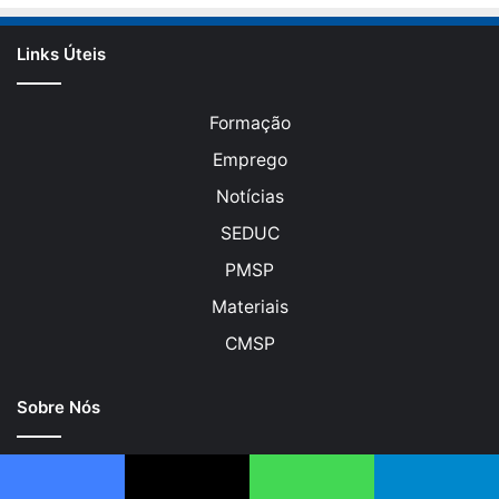
Links Úteis
Formação
Emprego
Notícias
SEDUC
PMSP
Materiais
CMSP
Sobre Nós
O PEBSP tem como objetivo promover cursos de
formação, qualificação, graduação, pós-graduação,
Facebook
X
WhatsApp
Telegram