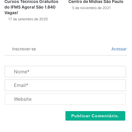
Cursos Técnicos Gratuitos
Centro de Mídias São Paulo
do IFMS Agora! São 1.840
5 de novembro de 2021
Vagas!
17 de setembro de 2025
Inscrever-se
Acessar
N
o
m
E
e
m
*
a
W
i
e
l
b
*
s
i
t
e