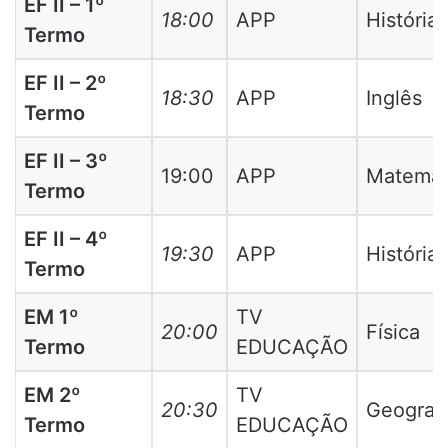
EF II – 1º
18:00
APP
História
Termo
EF II – 2º
18:30
APP
Inglês
Termo
EF II – 3º
19:00
APP
Matemát
Termo
EF II – 4º
19:30
APP
História
Termo
EM 1º
TV
20:00
Física
Termo
EDUCAÇÃO
EM 2º
TV
20:30
Geografi
Termo
EDUCAÇÃO