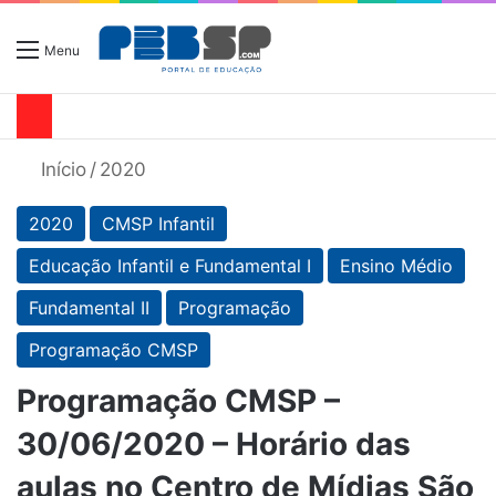
Menu
Início
/
2020
2020
CMSP Infantil
Educação Infantil e Fundamental I
Ensino Médio
Fundamental II
Programação
Programação CMSP
Programação CMSP –
30/06/2020 – Horário das
aulas no Centro de Mídias São