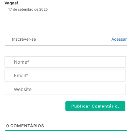
Vagas!
17 de setembro de 2025
Inscrever-se
Acessar
N
o
m
E
e
m
*
a
W
i
e
l
b
*
s
i
t
e
0
COMENTÁRIOS