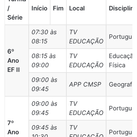
/
Início
Fim
Local
Disciplin
Série
07:30 às
TV
Portuguê
08:15
EDUCAÇÃO
6º
08:15 às
TV
Educação
Ano
09:00
EDUCAÇÃO
Física
EF II
09:00 às
APP CMSP
Geografia
09:45
09:00 às
TV
Portuguê
09:45
EDUCAÇÃO
7º
09:45 às
TV
Ano
Portuguê
10:30
EDUCAÇÃO