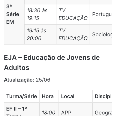
3ª
18:30 às
TV
Série
Portuguê
19:15
EDUCAÇÃO
EM
19:15 às
TV
Sociologi
20:00
EDUCAÇÃO
EJA – Educação de Jovens de
Adultos
Atualização:
25/06
Turma/Série
Hora
Local
Discipli
EF II – 1º
18:00
APP
Geografi