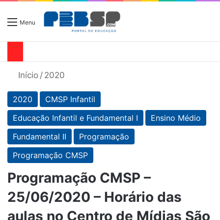
Menu
Início
/
2020
2020
CMSP Infantil
Educação Infantil e Fundamental I
Ensino Médio
Fundamental II
Programação
Programação CMSP
Programação CMSP –
25/06/2020 – Horário das
aulas no Centro de Mídias São