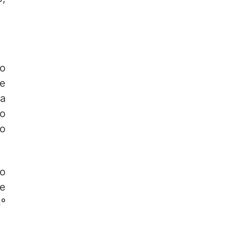
 o
 e
la
 o
io
o
de
nº