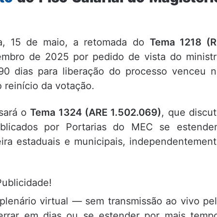
ra, 15 de maio, a retomada do
Tema 1218 (R
mbro de 2025 por pedido de vista do minist
 90 dias para liberação do processo venceu 
 reinício da votação.
isará o
Tema 1324 (ARE 1.502.069)
, que discu
ublicados por Portarias do MEC se estende
ira estaduais e municipais, independentemen
Publicidade!
plenário virtual — sem transmissão ao vivo pe
errar em dias ou se estender por mais temp