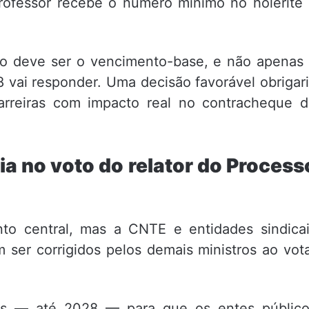
professor recebe o número mínimo no holerite
o deve ser o vencimento-base, e não apenas
vai responder. Uma decisão favorável obrigar
carreiras com impacto real no contracheque 
a no voto do relator do Process
nto central, mas a CNTE e entidades sindica
ser corrigidos pelos demais ministros ao vot
os — até 2028 — para que os entes público