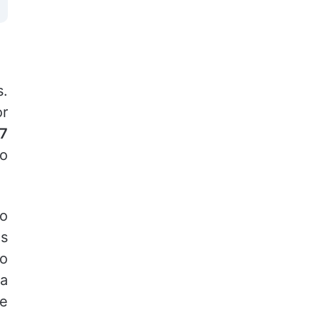
s.
or
07
mo
o
s
 o
ca
e