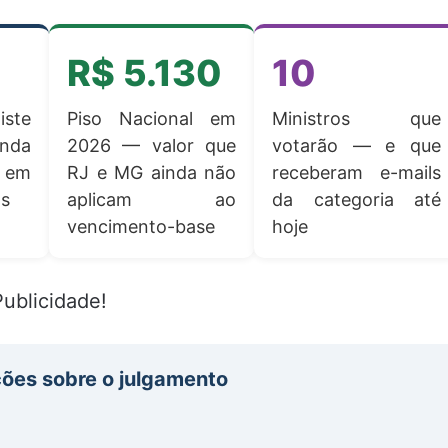
R$ 5.130
10
iste
Piso Nacional em
Ministros que
inda
2026 — valor que
votarão — e que
 em
RJ e MG ainda não
receberam e-mails
os
aplicam ao
da categoria até
vencimento-base
hoje
Publicidade!
ções sobre o julgamento