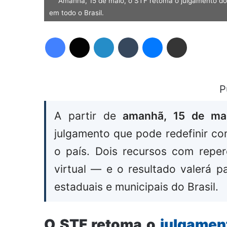
Amanhã, 15 de maio, o STF retoma o julgamento do 
em todo o Brasil.
Facebook
X
Linkedin
Tumblr
Messenger
Compartilhar via e-mail
P
A partir de
amanhã, 15 de ma
julgamento que pode redefinir co
o país. Dois recursos com repe
virtual — e o resultado valerá p
estaduais e municipais do Brasil.
O STF retoma o
julgamen