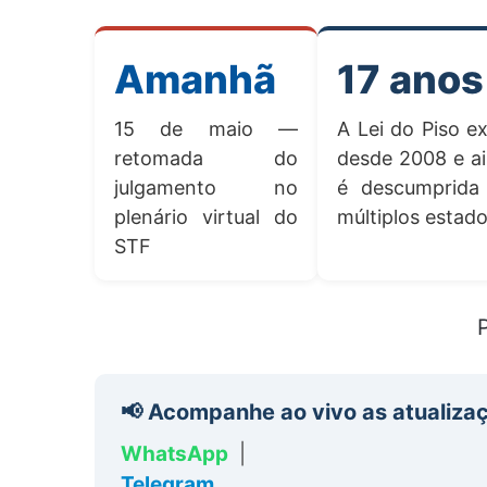
Amanhã
17 anos
15 de maio —
A Lei do Piso ex
retomada do
desde 2008 e a
julgamento no
é descumprida
plenário virtual do
múltiplos estad
STF
📢 Acompanhe ao vivo as atualiza
WhatsApp
|
Telegram