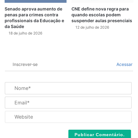
Senado aprova aumento de
CNE define nova regra para
penas para crimes contra
quando escolas podem
profissionais da Educação e
suspender aulas presenciais
da Saúde
12 de julho de 2026
18 de julho de 2026
Inscrever-se
Acessar
N
o
m
E
e
m
*
a
W
i
e
l
b
*
s
i