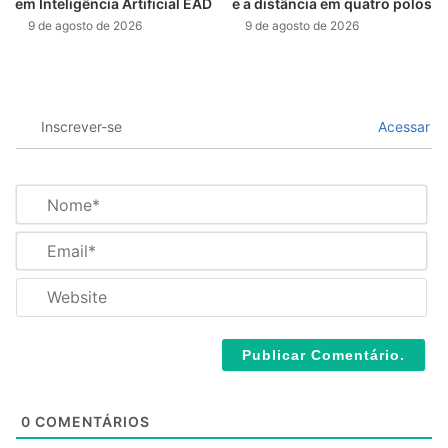
em Inteligência Artificial EAD
e a distância em quatro polos
9 de agosto de 2026
9 de agosto de 2026
Inscrever-se
Acessar
N
o
m
E
e
m
*
a
W
i
e
l
b
*
s
i
t
e
0
COMENTÁRIOS