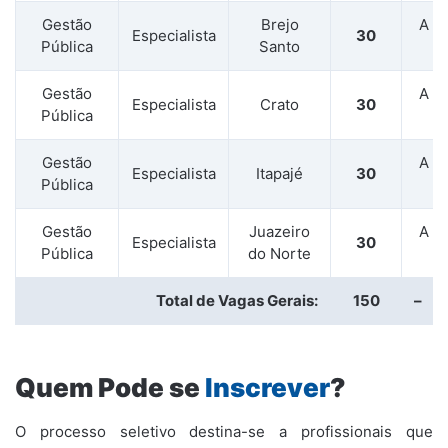
Gestão
Brejo
A Di
Especialista
30
Pública
Santo
(
Gestão
A Di
Especialista
Crato
30
Pública
(
Gestão
A Di
Especialista
Itapajé
30
Pública
(
Gestão
Juazeiro
A Di
Especialista
30
Pública
do Norte
(
Total de Vagas Gerais:
150
–
Quem Pode se
Inscrever
?
O processo seletivo destina-se a profissionais que