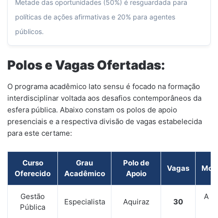
Metade das oportunidades (50%) é resguardada para
políticas de ações afirmativas e 20% para agentes
públicos.
Polos e Vagas Ofertadas:
O programa acadêmico lato sensu é focado na formação
interdisciplinar voltada aos desafios contemporâneos da
esfera pública. Abaixo constam os polos de apoio
presenciais e a respectiva divisão de vagas estabelecida
para este certame:
Curso
Grau
Polo de
Vagas
Mod
Oferecido
Acadêmico
Apoio
Gestão
A Di
Especialista
Aquiraz
30
Pública
(