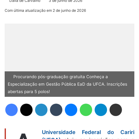
Dália de Carvalho
3 de junho de 2026
Com última atualização em 2 de junho de 2026
Procurando pós-graduação gratuita Conheça a
Especialização em Gestão Pública EaD da UFCA. Inscrições
abertas para 5 polos!
Facebook
X
Linkedin
Tumblr
Messenger
WhatsApp
Telegram
Compartilhar via e-mail
Universidade Federal do Cariri