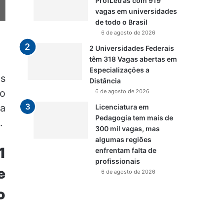
ProfLetras com 919
vagas em universidades
de todo o Brasil
6 de agosto de 2026
2 Universidades Federais
têm 318 Vagas abertas em
Especializações a
as
Distância
ão
6 de agosto de 2026
na
Licenciatura em
Pedagogia tem mais de
.
300 mil vagas, mas
algumas regiões
1
enfrentam falta de
profissionais
e
6 de agosto de 2026
o