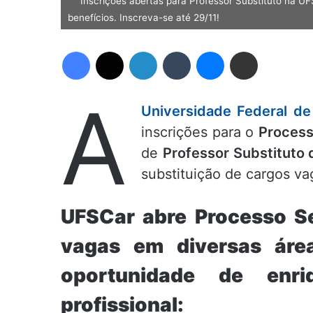
Inscrições abertas para Professor Substituto na U
benefícios. Inscreva-se até 29/11!
Facebook
X
Linkedin
Tumblr
Messenger
Compartilhar via e-mail
A
Universidade Federal de
inscrições para o
Process
de
Professor Substituto 
substituição de cargos va
UFSCar abre Processo Se
vagas em diversas áre
oportunidade de enri
profissional: