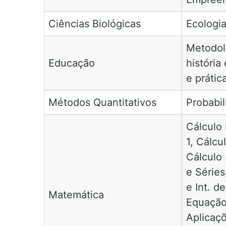
Ciências Biológicas
Ecologi
Metodol
Educação
história
e prátic
Métodos Quantitativos
Probabil
Cálculo 
1, Cálcu
Cálculo 
e Séries
e Int. de
Matemática
Equação 
Aplicaç