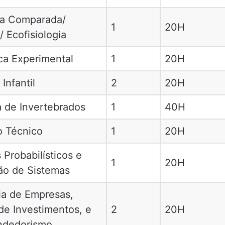
gia Comparada/
1
20H
a/ Ecofisiologia
ica Experimental
1
20H
Infantil
2
20H
a de Invertebrados
1
40H
 Técnico
1
20H
Probabilísticos e
1
20H
ão de Sistemas
a de Empresas,
de Investimentos, e
2
20H
ndedorismo