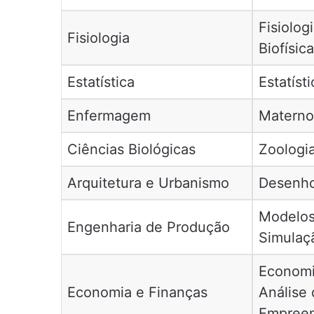
Fisiolo
Fisiologia
Biofísic
Estatística
Estatíst
Enfermagem
Materno 
Ciências Biológicas
Zoologi
Arquitetura e Urbanismo
Desenho
Modelos 
Engenharia de Produção
Simulaç
Economi
Economia e Finanças
Análise 
Empree