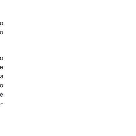
ão
so
no
 e
sa
 o
 e
s-