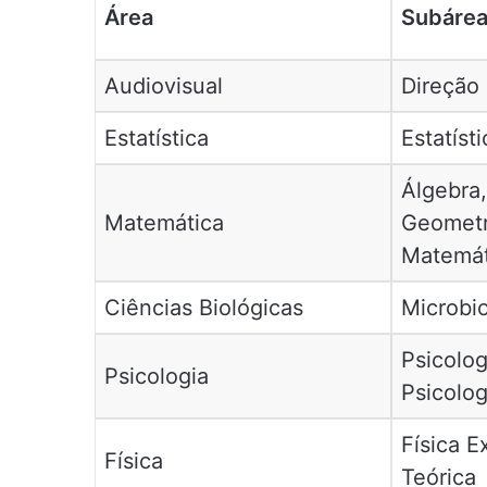
Área
Subáre
Audiovisual
Direção 
Estatística
Estatísti
Álgebra,
Matemática
Geometr
Matemát
Ciências Biológicas
Microbio
Psicolog
Psicologia
Psicolo
Física E
Física
Teórica