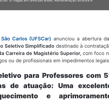
FSCar! 51 vagas em diversas áreas. Remuneração atrativa e
 São Carlos (UFSCar)
anunciou a abertura d
o Seletivo Simplificado
destinado à contrataç
da Carreira de Magistério Superior,
com foco 
gos ou de profissionais em impedimentos legais
letivo para Professores com 5
as de atuação: Uma excelent
quecimento e aprimorament