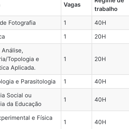
Regime de
a
Vagas
trabalho
de Fotografia
1
40H
ca
1
20H
 Análise,
ia/Topologia e
1
20H
ica Aplicada.
logia e Parasitologia
1
40H
ia Social ou
1
40H
gia da Educação
xperimental e Física
1
40H