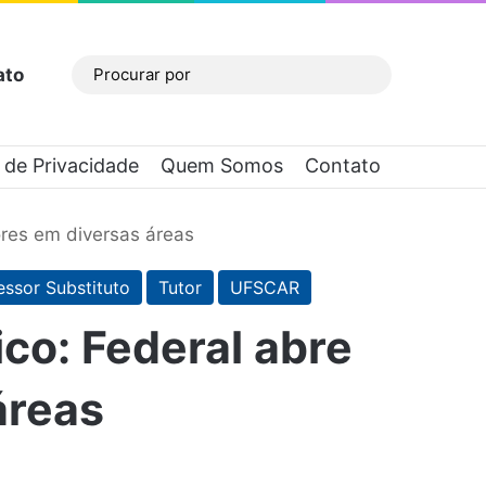
ato
Barra Lateral
Procurar
por
a de Privacidade
Quem Somos
Contato
res em diversas áreas
essor Substituto
Tutor
UFSCAR
co: Federal abre
áreas