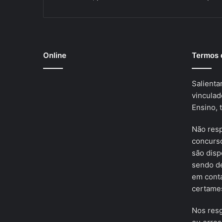
Online
Termos 
Salienta
vinculad
Ensino, 
Não res
concurso
são disp
sendo de
em cont
certames
Nos resg