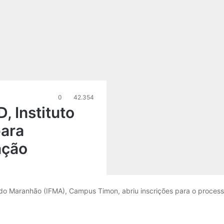
0
42.354
 Instituto
para
ação
a do Maranhão (IFMA), Campus Timon, abriu inscrições para o proces