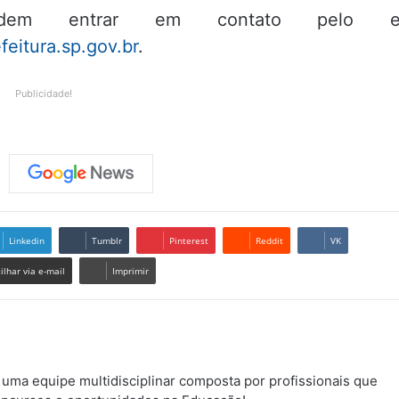
podem entrar em contato pelo e
eitura.sp.gov.br
.
Publicidade!
Linkedin
Tumblr
Pinterest
Reddit
VK
lhar via e-mail
Imprimir
uma equipe multidisciplinar composta por profissionais que