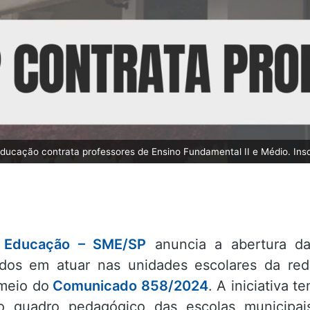
ducação contrata professores de Ensino Fundamental II e Médio. Insc
e Educação – SME/SP
anuncia a abertura d
sados em atuar nas unidades escolares da re
 meio do
Comunicado 858/2024
. A iniciativa t
o quadro pedagógico das escolas municipai