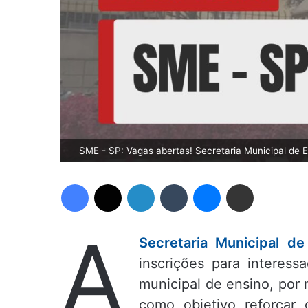
SME - SP: Vagas abertas! Secretaria Municipal de E
Facebook
X
Linkedin
Tumblr
Messenger
Compartilhar via e-mail
A
Secretaria Municipal d
inscrições para interes
municipal de ensino, por
como objetivo reforçar 