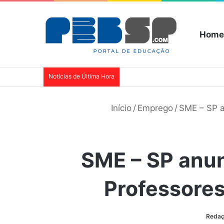
Home
Notícias de Última Hora
Início
/
Emprego
/
SME – SP a
SME – SP anun
Professores
Reda