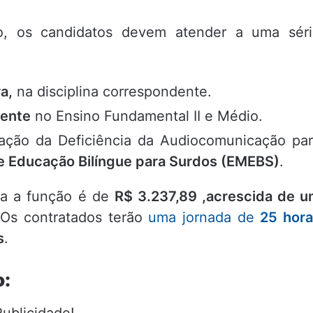
ivo, os candidatos devem atender a uma sér
a,
na disciplina correspondente.
cente
no Ensino Fundamental II e Médio.
ção da Deficiência da Audiocomunicação pa
e Educação Bilíngue para Surdos (EMEBS)
.
ra a função é de
R$
3.237,89
,
a
cresc
i
d
a
d
e
u
 Os contratados terão
uma jornada de
25 hor
s
.
o: