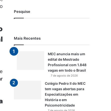
o
Pesquise
o
l
Mais Recentes
MEC anuncia mais um
edital de Mestrado
Profissional com 1.848
vagas em todo o Brasil
te
7 de agosto de 2026
ar
Colégio Pedro II do MEC
tem vagas abertas para
Especializações em
a
História e em
Psicomotricidade
7 de agosto de 2026