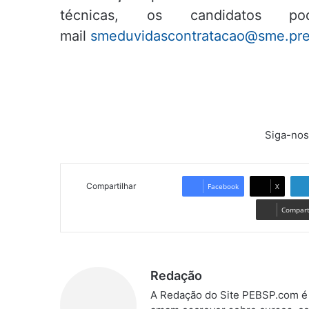
técnicas, os candidatos 
mail
smeduvidascontratacao@sme.pref
Siga-nos
Compartilhar
Facebook
X
Comparti
Redação
A Redação do Site PEBSP.com é 