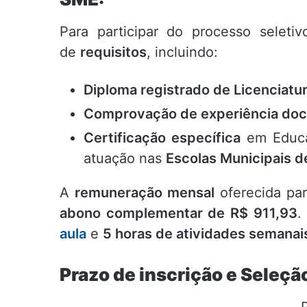
Para participar do processo selet
de
requisitos
, incluindo:
Diploma registrado de Licenciatur
Comprovação de experiência do
Certificação específica
em Educa
atuação nas
Escolas Municipais d
A
remuneração mensal
oferecida pa
ab
o
n
o co
m
pl
e
m
e
n
t
a
r d
e
R$
911,93
.
aula
e
5 horas de atividades semanai
Prazo de inscrição e Seleçã