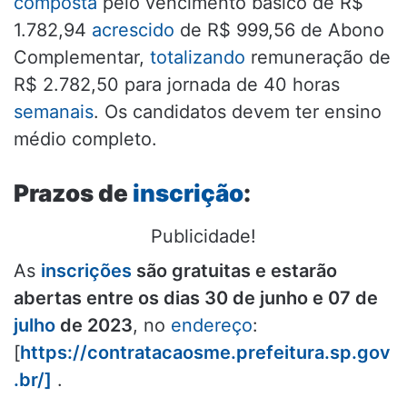
composta
pelo vencimento básico de R$
1.782,94
acrescido
de R$ 999,56 de Abono
Complementar,
totalizando
remuneração de
R$ 2.782,50 para jornada de 40 horas
semanais
. Os candidatos devem ter ensino
médio completo.
Prazos de
inscrição
:
Publicidade!
As
inscrições
são gratuitas e estarão
abertas entre os dias 30 de junho e 07 de
julho
de 2023
, no
endereço
:
[
https://contratacaosme.prefeitura.sp.gov
.br/]
.