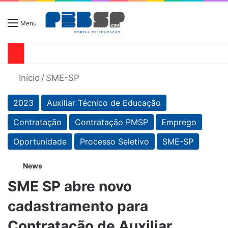
Menu
Início
/
SME-SP
2023
Auxiliar Técnico de Educação
Contratação
Contratação PMSP
Emprego
Oportunidade
Processo Seletivo
SME-SP
News
SME SP abre novo
cadastramento para
Contratação de Auxiliar