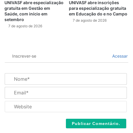
UNIVASF abre especialização
UNIVASF abre inscrições
gratuita em Gestão em
para especialização gratuita
Saúde, com início em
em Educação do e no Campo
setembro
7 de agosto de 2026
7 de agosto de 2026
Inscrever-se
Acessar
N
o
m
E
e
m
*
a
W
i
e
l
b
*
s
i
t