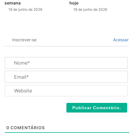
semana
hoje
18 de junho de 2026
18 de junho de 2026
Inscrever-se
Acessar
N
o
m
E
e
m
*
a
W
i
e
l
b
*
s
i
t
e
0
COMENTÁRIOS