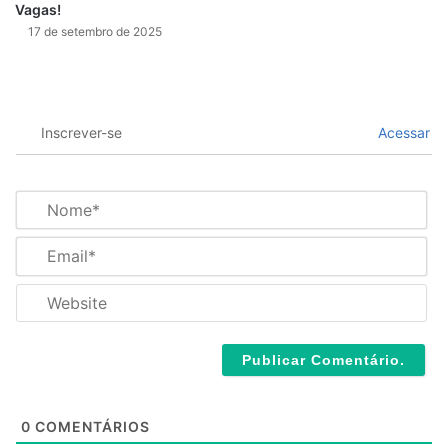
Vagas!
17 de setembro de 2025
Inscrever-se
Acessar
N
o
m
E
e
m
*
a
W
i
e
l
b
*
s
i
t
e
0
COMENTÁRIOS