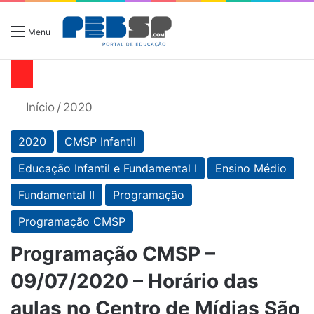
Menu
Início
/
2020
2020
CMSP Infantil
Educação Infantil e Fundamental I
Ensino Médio
Fundamental II
Programação
Programação CMSP
Programação CMSP –
09/07/2020 – Horário das
aulas no Centro de Mídias São