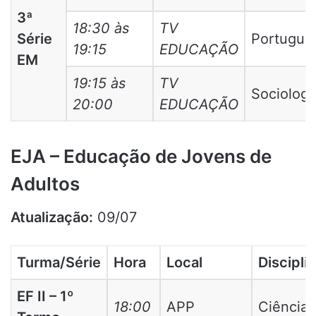
3ª
18:30 às
TV
Série
Portuguê
19:15
EDUCAÇÃO
EM
19:15 às
TV
Sociologi
20:00
EDUCAÇÃO
EJA – Educação de Jovens de
Adultos
Atualização:
09/07
Turma/Série
Hora
Local
Discipli
EF II – 1º
18:00
APP
Ciências