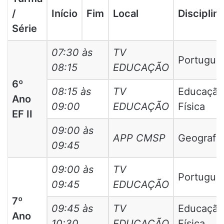
/
Início
Fim
Local
Disciplin
Série
07:30 às
TV
Portuguê
08:15
EDUCAÇÃO
6º
08:15 às
TV
Educação
Ano
09:00
EDUCAÇÃO
Física
EF II
09:00 às
APP CMSP
Geografia
09:45
09:00 às
TV
Portuguê
09:45
EDUCAÇÃO
7º
09:45 às
TV
Educação
Ano
10:30
EDUCAÇÃO
Física