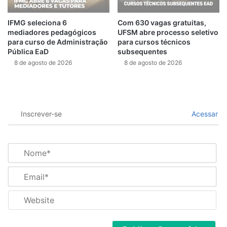
IFMG seleciona 6
Com 630 vagas gratuitas,
mediadores pedagógicos
UFSM abre processo seletivo
para curso de Administração
para cursos técnicos
Pública EaD
subsequentes
8 de agosto de 2026
8 de agosto de 2026
Inscrever-se
Acessar
N
o
m
E
e
m
*
a
W
i
e
l
b
*
s