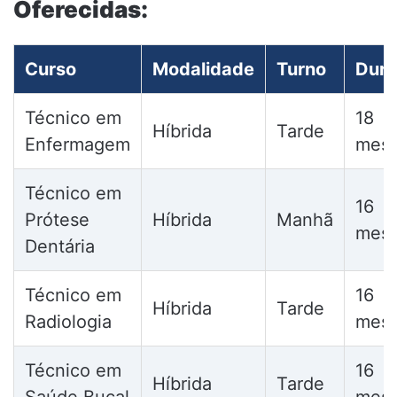
Oferecidas:
Curso
Modalidade
Turno
Dur
Técnico em
18
Híbrida
Tarde
Enfermagem
mes
Técnico em
16
Prótese
Híbrida
Manhã
mes
Dentária
Técnico em
16
Híbrida
Tarde
Radiologia
mes
Técnico em
16
Híbrida
Tarde