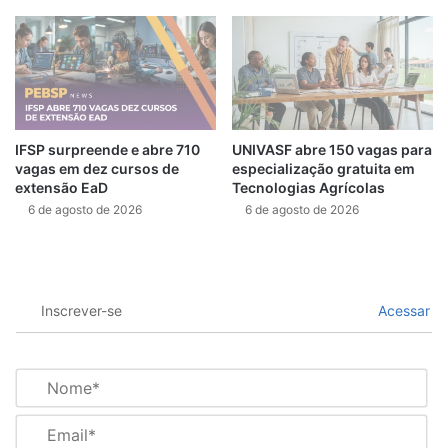
IFSP surpreende e abre 710
UNIVASF abre 150 vagas para
vagas em dez cursos de
especialização gratuita em
extensão EaD
Tecnologias Agrícolas
6 de agosto de 2026
6 de agosto de 2026
Inscrever-se
Acessar
N
o
m
E
e
m