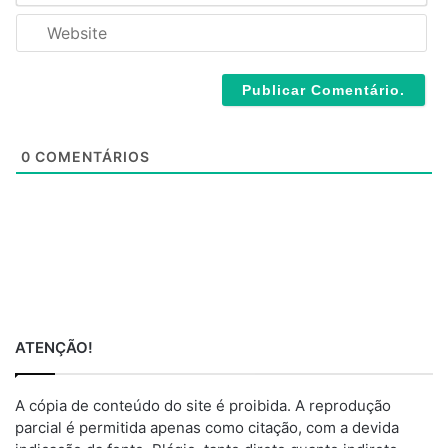
*
a
W
i
e
l
b
*
s
i
t
e
0
COMENTÁRIOS
ATENÇÃO!
A cópia de conteúdo do site é proibida. A reprodução
parcial é permitida apenas como citação, com a devida