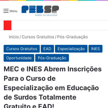
Menu
Início
/
Cursos Gratuitos
/
Pós-Graduação
Cursos Gratuitos
EAD
Especialização
INES
Oportunidade
Pós-Graduação
MEC e INES Abrem Inscrições
Para o Curso de
Especialização em Educação
de Surdos Totalmente
Gratuito e EAD!