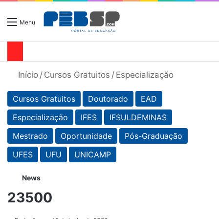
Menu
Início
/
Cursos Gratuitos
/
Especialização
Cursos Gratuitos
Doutorado
EAD
Especialização
IFES
IFSULDEMINAS
Mestrado
Oportunidade
Pós-Graduação
UFES
UFU
UNICAMP
News
23500