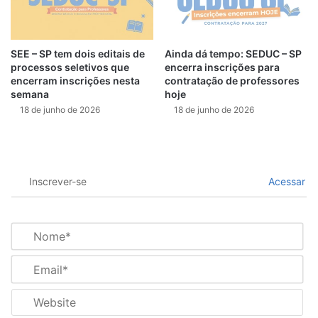
SEE – SP tem dois editais de
Ainda dá tempo: SEDUC – SP
processos seletivos que
encerra inscrições para
encerram inscrições nesta
contratação de professores
semana
hoje
18 de junho de 2026
18 de junho de 2026
Inscrever-se
Acessar
N
o
m
E
e
m
*
a
W
i
e
l