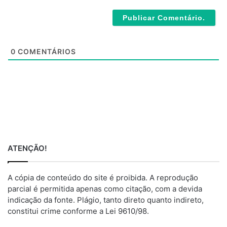
b
*
s
i
t
e
0
COMENTÁRIOS
ATENÇÃO!
A cópia de conteúdo do site é proibida. A reprodução
parcial é permitida apenas como citação, com a devida
indicação da fonte. Plágio, tanto direto quanto indireto,
constitui crime conforme a Lei 9610/98.