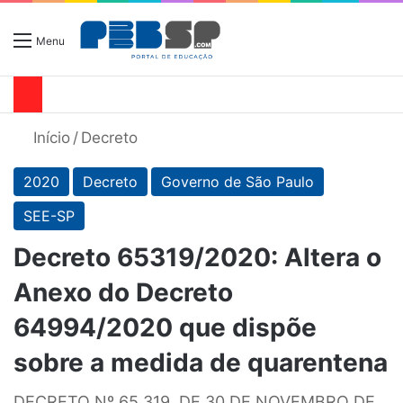
Menu
Início
/
Decreto
2020
Decreto
Governo de São Paulo
SEE-SP
Decreto 65319/2020: Altera o
Anexo do Decreto
64994/2020 que dispõe
sobre a medida de quarentena
DECRETO Nº 65.319, DE 30 DE NOVEMBRO DE