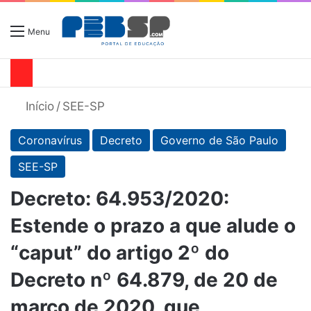
Menu
Início
/
SEE-SP
Coronavírus
Decreto
Governo de São Paulo
SEE-SP
Decreto: 64.953/2020:
Estende o prazo a que alude o
“caput” do artigo 2º do
Decreto nº 64.879, de 20 de
março de 2020, que