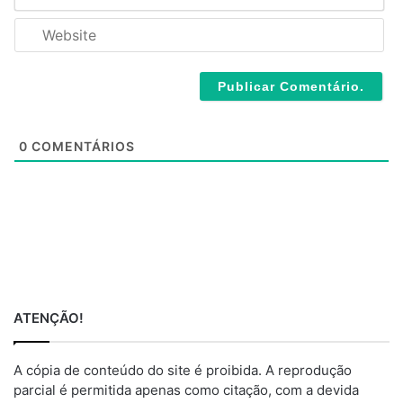
m
*
a
W
i
e
l
b
*
s
i
t
e
0
COMENTÁRIOS
ATENÇÃO!
A cópia de conteúdo do site é proibida. A reprodução
parcial é permitida apenas como citação, com a devida