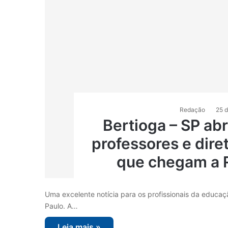
Redação
25 
Bertioga – SP ab
professores e dire
que chegam a R
Uma excelente notícia para os profissionais da educaç
Paulo. A…
Leia mais »