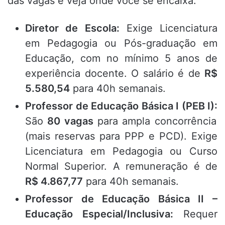
das vagas e veja onde você se encaixa:
Diretor de Escola:
Exige Licenciatura
em Pedagogia ou Pós-graduação em
Educação,
com no mínimo 5 anos de
experiência docente.
O salário é de
R$
5.580,54
para 40h semanais.
Professor de Educação Básica I (PEB I):
São
80 vagas
para ampla concorrência
(mais reservas para PPP e PCD).
Exige
Licenciatura em Pedagogia ou Curso
Normal Superior.
A remuneração é de
R$ 4.867,77
para 40h semanais.
Professor de Educação Básica II –
Educação Especial/Inclusiva:
Requer