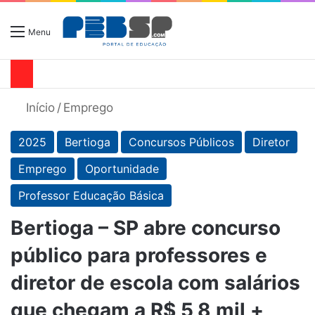
Menu
Início
/
Emprego
2025
Bertioga
Concursos Públicos
Diretor
Emprego
Oportunidade
Professor Educação Básica
Bertioga – SP abre concurso
público para professores e
diretor de escola com salários
que chegam a R$ 5,8 mil +