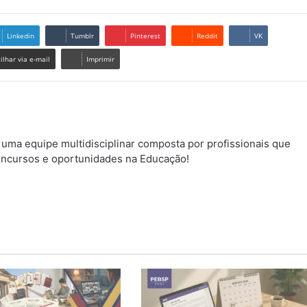
Linkedin
Tumblr
Pinterest
Reddit
VK
lhar via e-mail
Imprimir
uma equipe multidisciplinar composta por profissionais que
ncursos e oportunidades na Educação!