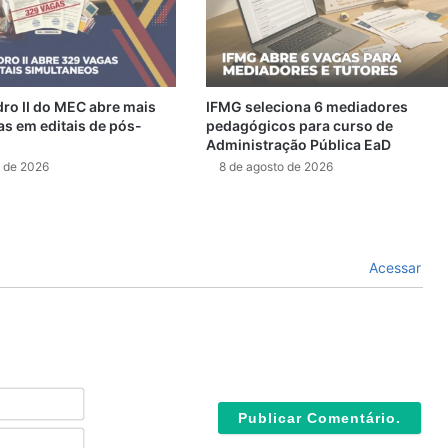
dro II do MEC abre mais
IFMG seleciona 6 mediadores
as em editais de pós-
pedagógicos para curso de
Administração Pública EaD
o de 2026
8 de agosto de 2026
Acessar
N
o
m
E