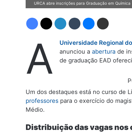
URCA abre inscrições para Graduação em Química
Facebook
X
Linkedin
Tumblr
Messenger
Compartilhar via e-mail
A
Universidade Regional do
anunciou a
abertura
de in
de graduação EAD ofereci
P
Um dos destaques está no curso de L
professores
para o exercício do magis
Médio.
Distribuição das vagas nos