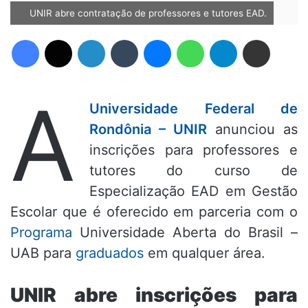
UNIR abre contratação de professores e tutores EAD.
Facebook
X
Linkedin
Tumblr
Messenger
WhatsApp
Telegram
Compartilhar via e-mail
A
Universidade Federal de
Rondônia – UNIR
anunciou as
inscrições para professores e
tutores do curso de
Especialização EAD em Gestão
Escolar que é oferecido em parceria com o
Programa
Universidade Aberta do Brasil –
UAB para
graduados
em qualquer área.
UNIR abre inscrições para