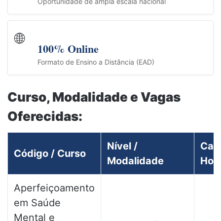
Oportunidade de ampla escala nacional
🌐
100% Online
Formato de Ensino a Distância (EAD)
Curso, Modalidade e Vagas
Oferecidas:
Nível /
Car
Código / Curso
Modalidade
Horá
Aperfeiçoamento
em Saúde
Mental e