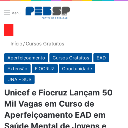
Menu
Início
/
Cursos Gratuitos
Aperfeiçoamento
Cursos Gratuitos
EAD
Extensão
FIOCRUZ
Oportunidade
UNA - SUS
Unicef e Fiocruz Lançam 50
Mil Vagas em Curso de
Aperfeiçoamento EAD em
Saúde Mental de Jovens e