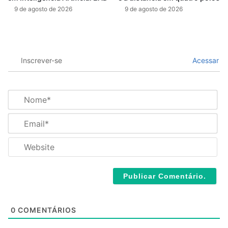
9 de agosto de 2026
9 de agosto de 2026
Inscrever-se
Acessar
N
o
m
E
e
m
*
a
W
i
e
l
b
*
s
i
t
e
0
COMENTÁRIOS