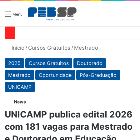
Menu
Início
/
Cursos Gratuitos
/
Mestrado
2025
Cursos Gratuitos
Doutorado
Mestrado
Oportunidade
Pós-Graduação
UNICAMP
News
UNICAMP publica edital 2026
com 181 vagas para Mestrado
e Doutorado em Educação