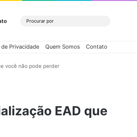
ato
Barra Lateral
Procurar
por
a de Privacidade
Quem Somos
Contato
ue você não pode perder
ialização EAD que