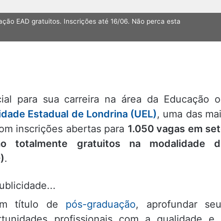
ção EAD gratuitos. Inscrições até 16/06. Não perca esta
ial para sua carreira na área da Educação 
idade Estadual de Londrina (UEL)
, uma das ma
com inscrições abertas para
1.050 vagas em se
ão totalmente gratuitos na modalidade d
)
.
ublicidade...
um título de
pós-graduação
, aprofundar se
tunidades profissionais com a qualidade e