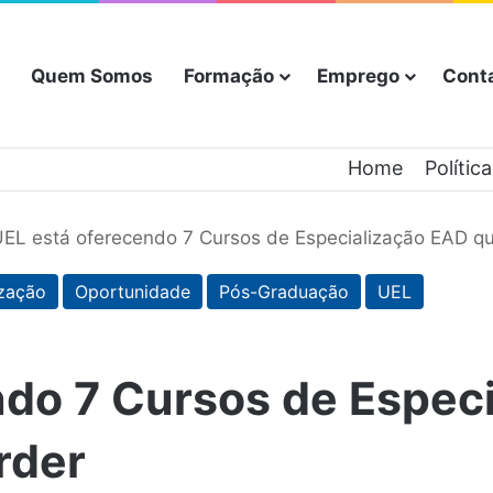
Quem Somos
Formação
Emprego
Cont
Home
Polític
EL está oferecendo 7 Cursos de Especialização EAD q
ização
Oportunidade
Pós-Graduação
UEL
ndo 7 Cursos de Espec
rder