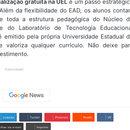
lização gratuita na UEL
é um passo estratégi
 Além da flexibilidade do EAD, os alunos cont
e toda a estrutura pedagógica do Núcleo 
e do Laboratório de Tecnologia Educaciona
 é emitido pela própria Universidade Estadual 
 valoriza qualquer currículo. Não deixe pa
vestimento.
Publicidade!
Linkedin
Tumblr
Pinterest
Reddit
VK
lhar via e-mail
Imprimir