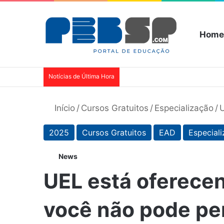
Home
Notícias de Última Hora
Início
/
Cursos Gratuitos
/
Especialização
/
U
2025
Cursos Gratuitos
EAD
Especial
News
UEL está oferece
você não pode pe