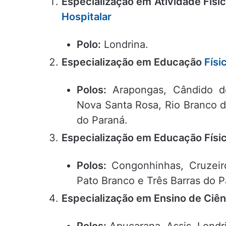
Especialização em Atividade Físi
Hospitalar
Polo:
Londrina.
Especialização em Educação
Físi
Polos:
Arapongas, Cândido de
Nova Santa Rosa, Rio Branco do
do Paraná.
Especialização em Educação Físi
Polos:
Congonhinhas, Cruzeiro
Pato Branco e Três Barras do P
Especialização em Ensino de Ciênc
Polos:
Apucarana, Assis, Londr