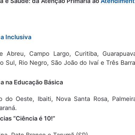
ca e Saúde: da Atenção Primária ao
Atendiment
ca Inclusiva
 Abreu, Campo Largo, Curitiba, Guarapuava
 Sul, Rio Negro, São João do Ivaí e Três Barr
ca na Educação Básica
 do Oeste, Ibaiti, Nova Santa Rosa, Palmeir
araná.
ias “Ciência é 10!”
ina, Pato Branco e Tarumã (SP).