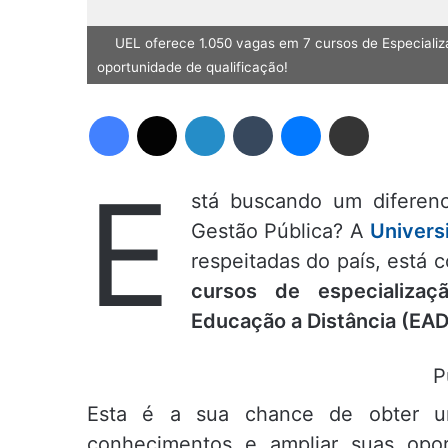
UEL oferece 1.050 vagas em 7 cursos de Especializa
oportunidade de qualificação!
Facebook
X
Linkedin
Tumblr
Messenger
Compartilhar via e-mail
E
stá buscando um diferenc
Gestão Pública? A
Univers
respeitadas do país, está 
cursos de especializaç
Educação a Distância (EAD
P
Esta é a sua chance de obter 
conhecimentos e ampliar suas opor