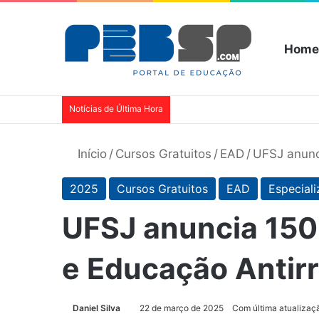
Home
Notícias de Última Hora
Início
/
Cursos Gratuitos
/
EAD
/
UFSJ anunc
2025
Cursos Gratuitos
EAD
Especial
UFSJ anuncia 150 
e Educação Antir
Daniel Silva
22 de março de 2025
Com última atualizaç