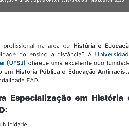
Educação Antirracista pela UFSJ. Inscreva-se e amplie sua formação
o profissional na área de
História e Educaç
lidade do ensino a distância? A
Universida
ei (UFSJ)
oferece uma excelente oportunidad
o em História Pública e Educação Antirracist
odalidade EAD.
ra Especialização em História 
D:
ublicidade...