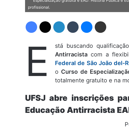
Especialização gratuita e EAD: História Pública e 
profissional.
Facebook
X
Linkedin
Tumblr
Messenger
Compartilhar via e-mail
E
stá buscando qualificaçã
Antirracista
com a flexibi
Federal de São João del-R
o
Curso de Especializaçã
totalmente gratuito e na m
UFSJ abre inscrições pa
Educação Antirracista EA
P