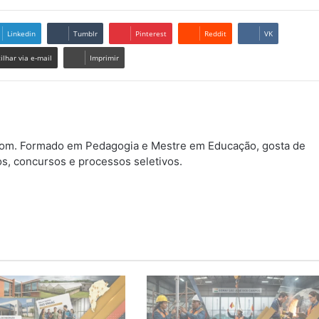
Linkedin
Tumblr
Pinterest
Reddit
VK
lhar via e-mail
Imprimir
.com. Formado em Pedagogia e Mestre em Educação, gosta de
os, concursos e processos seletivos.