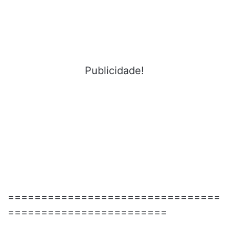
Publicidade!
================================
========================