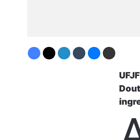
Facebook
X
Linkedin
Tumblr
Messenger
Compartilhar via e-mail
UFJF
Dout
ingr