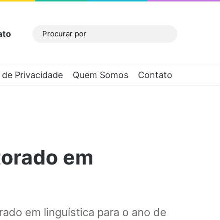
ato
Barra Lateral
Procurar
por
a de Privacidade
Quem Somos
Contato
torado em
ado em linguística para o ano de