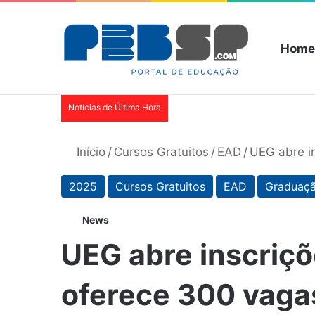
Home
Notícias de Última Hora
Início
/
Cursos Gratuitos
/
EAD
/
UEG abre i
2025
Cursos Gratuitos
EAD
Graduaç
News
UEG abre inscriç
oferece 300 vaga