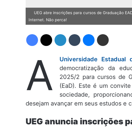
UEG abre inscrições para cursos de Graduação EAD
Internet. Não perca!
Facebook
X
Linkedin
Tumblr
Messenger
Compartilhar via e-mail
A
Universidade Estadual 
democratização da edu
2025/2 para cursos de G
(EaD). Este é um convite
sociedade, proporciona
desejam avançar em seus estudos e co
UEG anuncia inscrições p