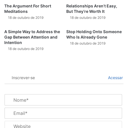
The Argument For Short
Relationships Aren’t Easy,
Meditations
But They’re Worth It
18 de outubro de 2019
18 de outubro de 2019
A Simple Way to Address the
Stop Holding Onto Someone
Gap Between Attention and
Who Is Already Gone
Intention
18 de outubro de 2019
18 de outubro de 2019
Inscrever-se
Acessar
N
o
m
E
e
m
*
a
W
i