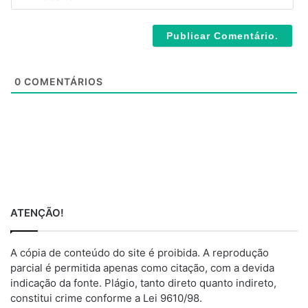
e
l
b
*
s
i
t
e
0
COMENTÁRIOS
ATENÇÃO!
A cópia de conteúdo do site é proibida. A reprodução
parcial é permitida apenas como citação, com a devida
indicação da fonte. Plágio, tanto direto quanto indireto,
constitui crime conforme a Lei 9610/98.