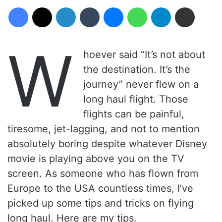
Facebook
X
Linkedin
Tumblr
Messenger
WhatsApp
Telegram
Compartilhar via e-mail
W
hoever said “It’s not about
the destination. It’s the
journey” never flew on a
long haul flight. Those
flights can be painful,
tiresome, jet-lagging, and not to mention
absolutely boring despite whatever Disney
movie is playing above you on the TV
screen. As someone who has flown from
Europe to the USA countless times, I’ve
picked up some tips and tricks on flying
long haul. Here are my tips.