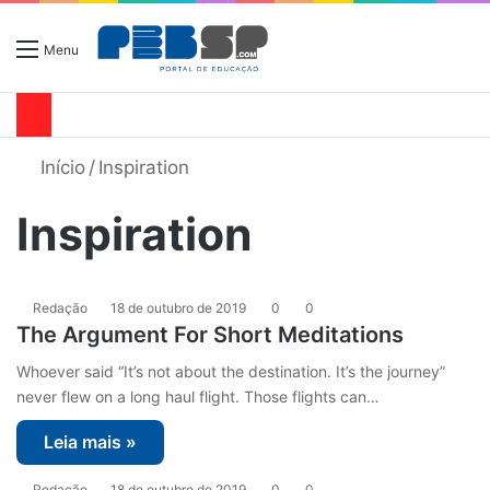
Menu
Início
/
Inspiration
Inspiration
Redação
18 de outubro de 2019
0
0
The Argument For Short Meditations
Whoever said “It’s not about the destination. It’s the journey”
never flew on a long haul flight. Those flights can…
Leia mais »
Redação
18 de outubro de 2019
0
0