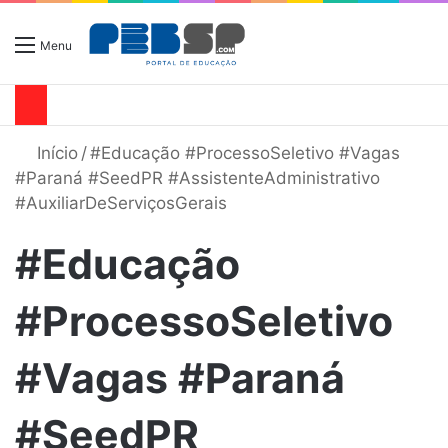
Menu
Início
/
#Educação #ProcessoSeletivo #Vagas
#Paraná #SeedPR #AssistenteAdministrativo
#AuxiliarDeServiçosGerais
#Educação
#ProcessoSeletivo
#Vagas #Paraná
#SeedPR