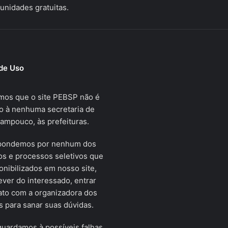
unidades gratuitas.
de Uso
mos que o site PEBSP não é
o à nenhuma secretaria de
tampouco, às prefeituras.
pondemos por nenhum dos
s e processos seletivos que
onibilizados em nosso site,
ver do interessado, entrar
ato com a organizadora dos
 para sanar suas dúvidas.
uardamos à possíveis falhas