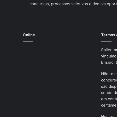
concursos, processos seletivos e demais oport
Online
Termos 
Salienta
vinculad
Ensino, 
Não res
concurso
são disp
sendo de
em cont
certames
Nos resg