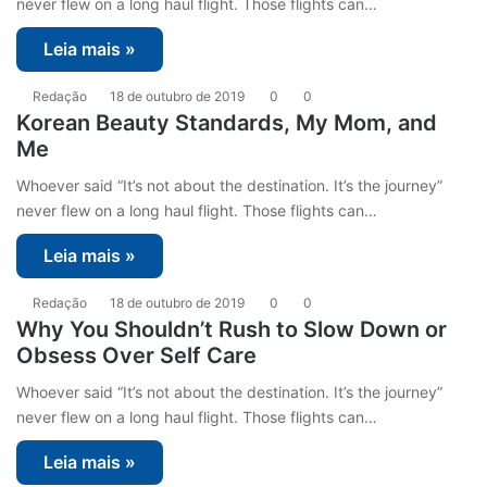
never flew on a long haul flight. Those flights can…
Leia mais »
Redação
18 de outubro de 2019
0
0
Korean Beauty Standards, My Mom, and
Me
Whoever said “It’s not about the destination. It’s the journey”
never flew on a long haul flight. Those flights can…
Leia mais »
Redação
18 de outubro de 2019
0
0
Why You Shouldn’t Rush to Slow Down or
Obsess Over Self Care
Whoever said “It’s not about the destination. It’s the journey”
never flew on a long haul flight. Those flights can…
Leia mais »