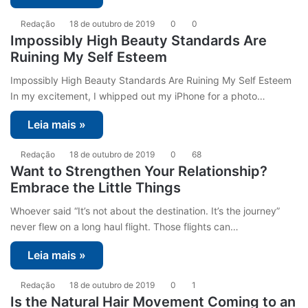
Redação
18 de outubro de 2019
0
0
Impossibly High Beauty Standards Are
Ruining My Self Esteem
Impossibly High Beauty Standards Are Ruining My Self Esteem
In my excitement, I whipped out my iPhone for a photo…
Leia mais »
Redação
18 de outubro de 2019
0
68
Want to Strengthen Your Relationship?
Embrace the Little Things
Whoever said “It’s not about the destination. It’s the journey”
never flew on a long haul flight. Those flights can…
Leia mais »
Redação
18 de outubro de 2019
0
1
Is the Natural Hair Movement Coming to an