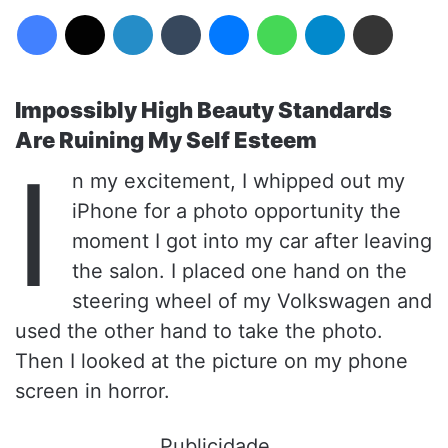
Facebook
X
Linkedin
Tumblr
Messenger
WhatsApp
Telegram
Compartilhar via e-mail
Impossibly High Beauty Standards
Are Ruining My Self Esteem
I
n my excitement, I whipped out my
iPhone for a photo opportunity the
moment I got into my car after leaving
the salon. I placed one hand on the
steering wheel of my Volkswagen and
used the other hand to take the photo.
Then I looked at the picture on my phone
screen in horror.
Publicidade...