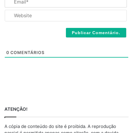
e
m
*
a
W
i
e
l
b
*
s
i
t
e
0
COMENTÁRIOS
ATENÇÃO!
A cópia de conteúdo do site é proibida. A reprodução
parcial é permitida apenas como citação, com a devida