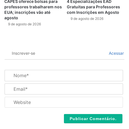
CAPES oferece bolsas para
4 Especializações EAD
professores trabalharem nos
Gratuitas para Professores
EUA; inscrições vão até
com Inscrições em Agosto
agosto
9 de agosto de 2026
9 de agosto de 2026
Inscrever-se
Acessar
N
o
m
E
e
m
*
a
W
i
e
l
b
*
s
i
t