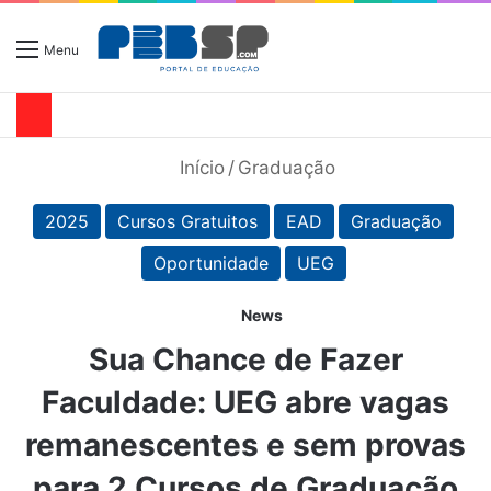
Menu
Início
/
Graduação
2025
Cursos Gratuitos
EAD
Graduação
Oportunidade
UEG
News
Sua Chance de Fazer
Faculdade: UEG abre vagas
remanescentes e sem provas
para 2 Cursos de Graduação