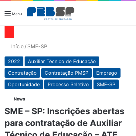
Menu
Início
/
SME-SP
2022
Auxiliar Técnico de Educação
Contratação
Contratação PMSP
Emprego
Oportunidade
Processo Seletivo
SME-SP
News
SME – SP: Inscrições abertas
para contratação de Auxiliar
Técnico de Educação – ATE