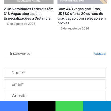
2 Universidades Federais têm
Com 443 vagas gratuitas,
318 Vagas abertas em
UDESC oferta 20 cursos de
Especializações a Distância
graduação com seleção sem
provas
6 de agosto de 2026
6 de agosto de 2026
Inscrever-se
Acessar
N
o
m
E
e
m
*
a
W
i
e
l
b
*
s
Facebook
X
WhatsApp
Telegram